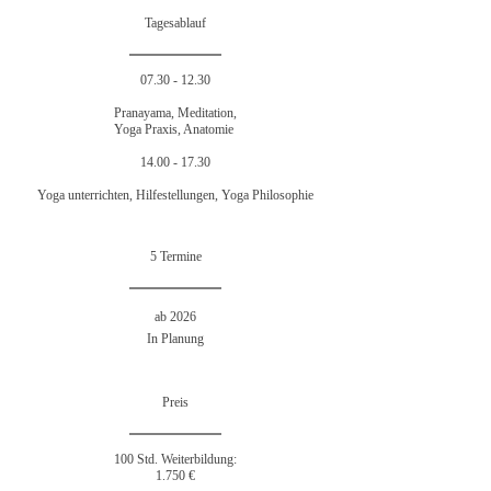
Tagesablauf
07.30 - 12.30
Pranayama, Meditation,
Yoga Praxis, Anatomie
14.00 - 17.30
Yoga unterrichten, Hilfestellungen, Yoga Philosophie
5 Termine
ab 2026
In Planung
Preis
100 Std. Weiterbildung:
1.750 €