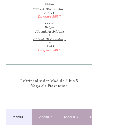
*****
200 Std. Weiterbildung
2.995 €
Du sparst 505 €
*****​
Paket:
200 Std. Ausbildung
+
200 Std. Weiterbildung
=
5.490 €
Du sparst 500 €
Lehrinhalte der Module 1 bis 5
Yoga als Prävention
Modul 1
Modul 2
Modul 3
Modul 4