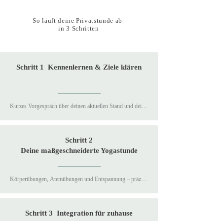
So läuft deine Privatstunde ab-
in 3 Schritten
Schritt 1 Kennenlernen & Ziele klären
Kurzes Vorgespräch über deinen aktuellen Stand und deine 
Ziele. Dann starten wir direkt mit der Praxis.
Schritt 2
Deine maßgeschneiderte Yogastunde
Körperübungen, Atemübungen und Entspannung – präzise 
auf dich abgestimmt, bodenständig erklärt und sofort 
spürbar wirksam.
Schritt 3 Integration für zuhause