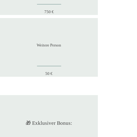
750 €
Weitere Person
50 €
🎁 Exklusiver Bonus: