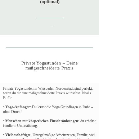
(optional)
Private Yogastunden
– Deine
​Du erhältst eine kurze, realistische Übungssequenz (10–15 
maßgeschneiderte Praxis
Min.), die perfekt in deinen Alltag passt.
Private Yogastunden in Wiesbaden-Nordenstadt sind perfekt,
wenn du dir eine maßgeschneiderte Praxis wünschst. Ideal z.
B. für
• Yoga-Anfänger:
Du lernst die Yoga Grundlagen in Ruhe –
ohne Druck!
•
Menschen mit körperlichen Einschränkungen:
du erhältst
fundierte Unterstüzung.
• Vielbeschäftigte:
Unregelmäßige Arbeitszeiten, Familie, viel