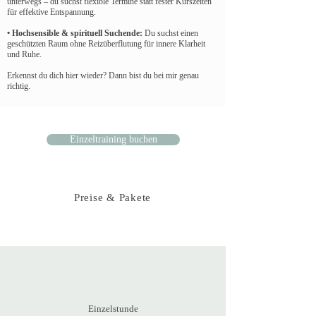
unterwegs – du suchst flexible Termine statt fester Kurszeiten
für effektive Entspannung.
• Hochsensible & spirituell Suchende:
Du suchst einen
geschützten Raum ohne Reizüberflutung für innere Klarheit
und Ruhe.
Erkennst du dich hier wieder? Dann bist du bei mir genau
richtig.
Einzeltraining buchen
Preise & Pakete
Einzelstunde