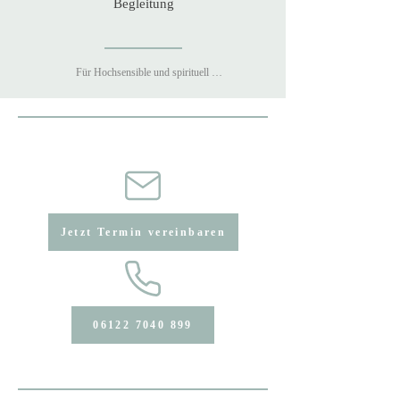
Begleitung
Für Hochsensible und spirituell 
Suchende: Ein geschützter Raum 
ohne Reizüberflutung, mit Zeit für 
das, was wirklich bewegt.
Jetzt Termin vereinbaren
06122 7040 899