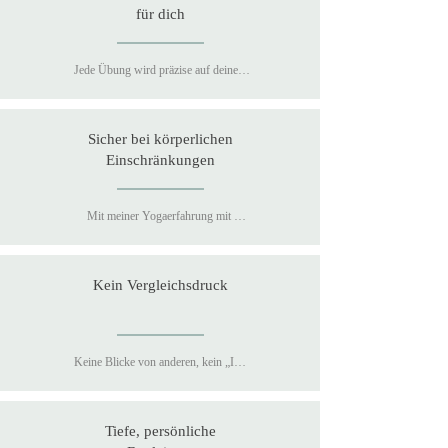
für dich
Jede Übung wird präzise auf deinen 
Körper, dein Energielevel und deine 
Ziele abgestimmt. Ich achte genau auf 
deine Ausrichtung – für maximale 
Sicher bei körperlichen
Wirkung und Sicherheit.
Einschränkungen
Mit meiner Yogaerfahrung mit 
therapeutischer Spezialisierung (nach 
Dr. Ronald Steiner) arbeiten wir 
schonend und anatomisch sinnvoll.
Kein Vergleichsdruck
Keine Blicke von anderen, kein „Ich 
komme nicht mit". Du darfst genau 
da sein, wo du bist – und in deinem 
Tempo wachsen.
Tiefe, persönliche