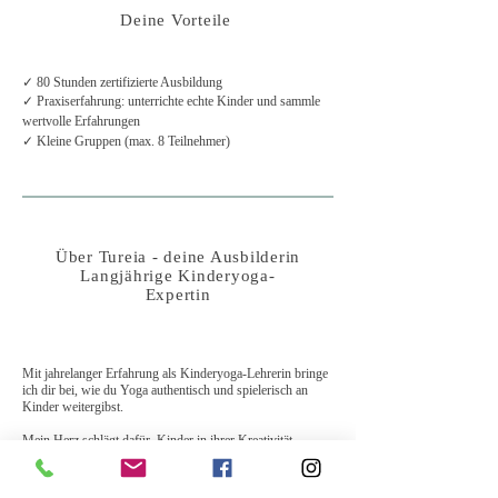
Deine Vorteile
✓ 80 Stunden zertifizierte Ausbildung
✓ Praxiserfahrung: unterrichte echte Kinder und sammle
wertvolle Erfahrungen
✓ Kleine Gruppen (max. 8 Teilnehmer)
Über Tureia - deine Ausbilderin
Langjährige Kinderyoga-
Expertin
​​Mit jahrelanger Erfahrung als Kinderyoga-Lehrerin bringe
ich dir bei, wie du Yoga authentisch und spielerisch an
Kinder weitergibst.
Mein Herz schlägt dafür, Kinder in ihrer Kreativität,
Freiheit und Freude zu unterstützen und dabei selbst von
ihrem natürlichen Entdeckergeist zu lernen.