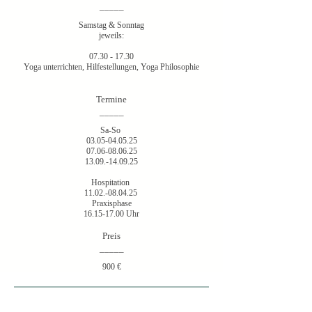
_____
Samstag & Sonntag
jeweils:
07.30 - 17.30
Yoga unterrichten, Hilfestellungen, Yoga Philosophie
Termine
_____
Sa-So
03.05-04.05.25
07.06-08.06.25
13.09.-14.09.25
Hospitation
11.02.-08.04.25
Praxisphase
16.15-17.00
Uhr
Preis
_____
900 €